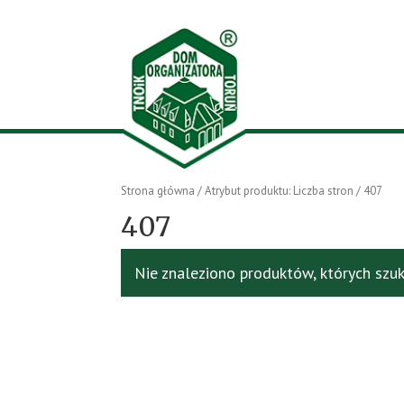
Strona główna
/ Atrybut produktu: Liczba stron / 407
407
Nie znaleziono produktów, których szuk