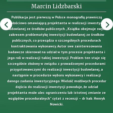
Marcin Lidzbarski
Publikacja jest pierwszą w Polsce monografią prawniczą
całościowo omawiającą projektanta w realizacji inwestycji
budowlanej ze środków publicznych. „Książka obejmuje swym
zakresem problematykę inwestycji budowlanej ze środków
publicznych, co przesądza o szczególnych procedurach
kontraktowania wykonawcy. Autor swe zainteresowania
badawcze skierował na udział w tym procesie projektanta i
jego roli w realizacji takiej inwestycji. Problem ten staje się
szczególnie złożony w związku z prowadzonymi procedurami
przygotowawczymi do realizacji inwestycji budowlanej, a
następnie w procedurze wyboru wykonawcy i realizacji
danego zadania inwestycyjnego. Wielość możliwych procedur
dojścia do realizacji inwestycji powoduje, że udział
projektanta może ulec ograniczeniu lub istotnej zmianie ze
względów proceduralnych” cytat z recenzji – dr hab. Henryk
Nowicki.