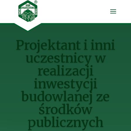
Projektant i inni
uczestnicy w
realizacji
inwestycji
budowlanej ze
środków
publicznych