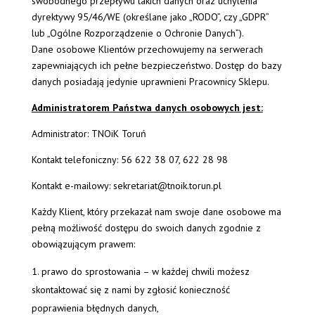
swobodnego przepływu takich danych oraz uchylenia
dyrektywy 95/46/WE (określane jako „RODO”, czy „GDPR”
lub „Ogólne Rozporządzenie o Ochronie Danych”).
Dane osobowe Klientów przechowujemy na serwerach
zapewniających ich pełne bezpieczeństwo. Dostęp do bazy
danych posiadają jedynie uprawnieni Pracownicy Sklepu.
Administratorem Państwa danych osobowych jest:
Administrator: TNOiK Toruń
Kontakt telefoniczny: 56 622 38 07, 622 28 98
Kontakt e-mailowy: sekretariat@tnoik.torun.pl
Każdy Klient, który przekazał nam swoje dane osobowe ma
pełną możliwość dostępu do swoich danych zgodnie z
obowiązującym prawem:
prawo do sprostowania – w każdej chwili możesz
skontaktować się z nami by zgłosić konieczność
poprawienia błędnych danych,