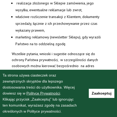
realizacja złożonego w Sklepie zamówienia, jego
wysyłka, ewentualne reklamacje lub zwrot,
właściwe rozliczenie transakcji z Klientem, dokumenty
sprzedaży, łącznie z ich przechowywanie przez czas
wykazany prawem,
marketing reklamowy (newsletter Sklepu), gdy wyrazili
Państwo na to oddzielną zgodę.
Wszelkie pytania, wnioski i sugestie odnoszące się do
ochrony Państwa prywatności, w szczególności danych
osobowych można kierować bezpośrednio na adres
sklepu
https://wydawnictwo.tnoik.torun.pl/sklep/
bądź pod
Ta strona używa ciasteczek oraz
numerem telefonu 56 622 38 07, 622 28 98.
zewnętrznych skryptów dla lepszego
dostosowania treści do użytkownika. Więcej
dowiesz się w
Polityce Prywatności
.
Zaakceptuj
O WYDAWNICTWIE
DLA AUTORA
KONTAKT
Klikając przycisk „Zaakceptuj” lub ignorując
REGULAMIN
POLITYKA PRYWATNOŚCI
ten komunikat, wyrażasz zgodę na zasadach
określonych w Polityce prywatności.