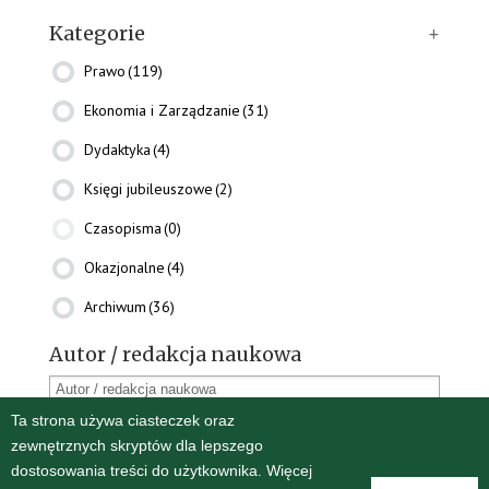
Kategorie
+
Prawo
(119)
Ekonomia i Zarządzanie
(31)
Dydaktyka
(4)
Księgi jubileuszowe
(2)
Czasopisma
(0)
Okazjonalne
(4)
Archiwum
(36)
Autor / redakcja naukowa
Ta strona używa ciasteczek oraz
Oprawa
zewnętrznych skryptów dla lepszego
Miękka
(110)
dostosowania treści do użytkownika. Więcej