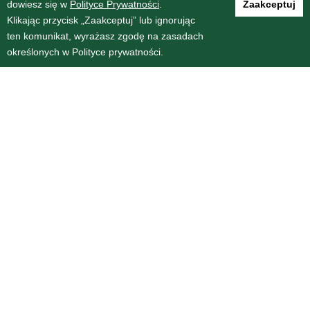
dowiesz się w
Polityce Prywatności
.
Zaakceptuj
Twarda
(9)
Klikając przycisk „Zaakceptuj” lub ignorując
ten komunikat, wyrażasz zgodę na zasadach
Rok wydania
określonych w Polityce prywatności.
Format wydania
189
(0)
B5
(125)
A5
(6)
A4
(2)
O WYDAWNICTWIE
DLA AUTORA
KONTAKT
REGULAMIN
POLITYKA PRYWATNOŚCI