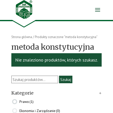
Strona główna
/ Produkty oznaczone “metoda konstytucyjna”
metoda konstytucyjna
Nie znaleziono produktów, których szukasz.
Szukaj:
Szukaj
Kategorie
+
Prawo
(1)
Ekonomia i Zarządzanie
(0)