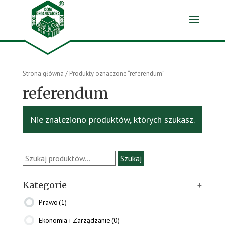
Strona główna
/ Produkty oznaczone “referendum”
referendum
Nie znaleziono produktów, których szukasz.
Szukaj:
Szukaj
Kategorie
+
Prawo
(1)
Ekonomia i Zarządzanie
(0)