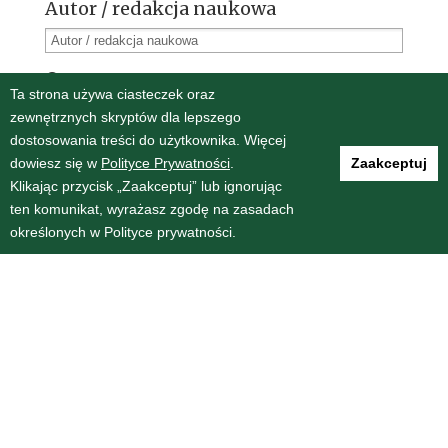
Autor / redakcja naukowa
Oprawa
Ta strona używa ciasteczek oraz
Miękka
(110)
zewnętrznych skryptów dla lepszego
dostosowania treści do użytkownika. Więcej
Twarda
(9)
dowiesz się w
Polityce Prywatności
.
Zaakceptuj
Klikając przycisk „Zaakceptuj” lub ignorując
Rok wydania
ten komunikat, wyrażasz zgodę na zasadach
określonych w Polityce prywatności.
Format wydania
189
(0)
B5
(125)
A5
(6)
A4
(2)