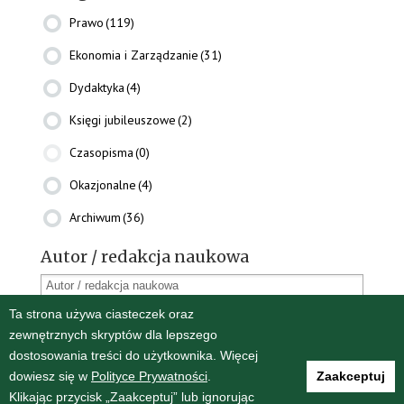
Prawo
(119)
Ekonomia i Zarządzanie
(31)
Dydaktyka
(4)
Księgi jubileuszowe
(2)
Czasopisma
(0)
Okazjonalne
(4)
Archiwum
(36)
Autor / redakcja naukowa
Ta strona używa ciasteczek oraz
Oprawa
zewnętrznych skryptów dla lepszego
Miękka
(110)
dostosowania treści do użytkownika. Więcej
dowiesz się w
Polityce Prywatności
.
Zaakceptuj
Twarda
(9)
Klikając przycisk „Zaakceptuj” lub ignorując