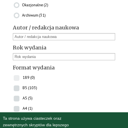
Okazjonalne
(2)
Archiwum
(31)
Autor / redakcja naukowa
Rok wydania
Format wydania
189
(0)
B5
(103)
A5
(5)
A4
(1)
Ta strona używa ciasteczek oraz
zewnętrznych skryptów dla lepszego